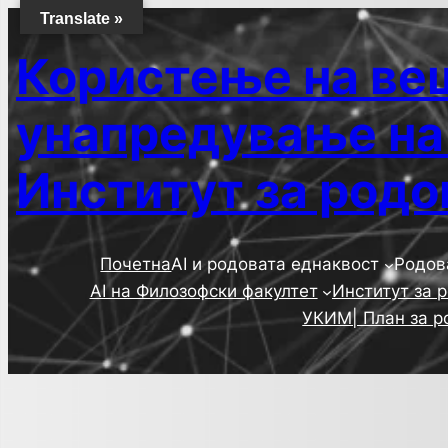
Translate »
Користење на веш
унапредување на 
Институт за родо
Почетна
AI и родовата еднаквост
Родов
AI на Филозофски факултет
Институт за 
УКИМ| План за р