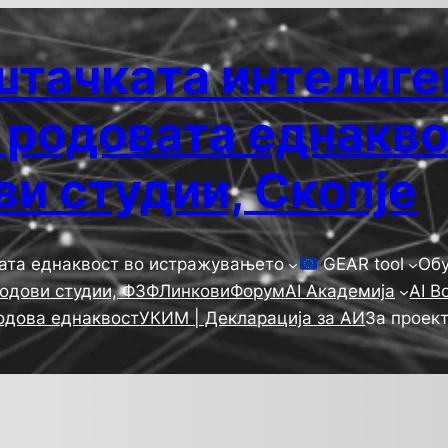
тачката интелиген
родовата еднакво
ви студии, Скопје
ата еднаквост во истражувањето
GEAR tool
Обу
родови студии, ФЗФ
Линкови
Форум
AI Академија
AI В
одова еднаквост
УКИМ | Декларација за АИ
За проек