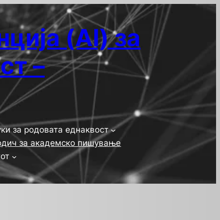
ција (AI) за
ст –
ки за родовата еднаквост
одич за академско пишување
тот