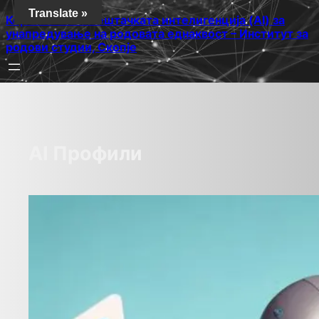
Translate »
Користење на вештачката интелигенција (AI) за
унапредување на родовата еднаквост – Институт за
родови студии, Скопје
AI Профили