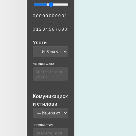
0
0
0
0
0
0
0
0
0
0
1
.
.
.
.
.
.
.
.
.
.
.
0
1
2
3
4
5
6
7
8
9
0
Улоги
напиши улога
Комуникациск
и стилови
напиши стил