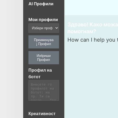
AI Профили
Мои профили
Здраво! Како можа
помогнам?
How can I help you 
Преименува
ј Профил
Избриши
Профил
Профил на
ботот
Креативност