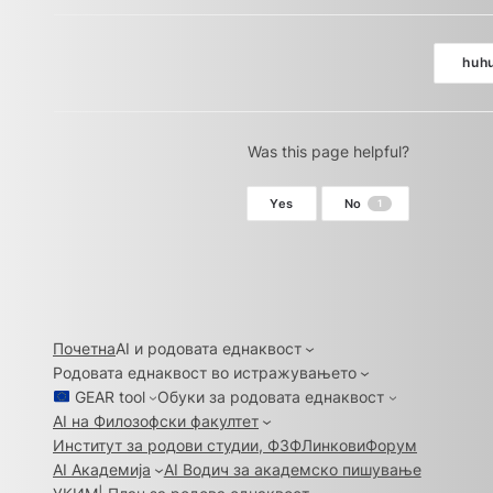
huh
Doc
navigation
Was this page helpful?
Yes
No
1
Почетна
AI и родовата еднаквост
Родовата еднаквост во истражувањето
GEAR tool
Обуки за родовата еднаквост
AI на Филозофски факултет
Институт за родови студии, ФЗФ
Линкови
Форум
AI Академија
AI Водич за академско пишување