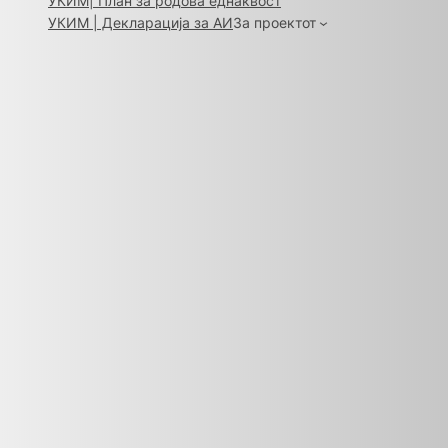
УКИМ| План за родова еднаквост
УКИМ | Декларација за АИ
За проектот