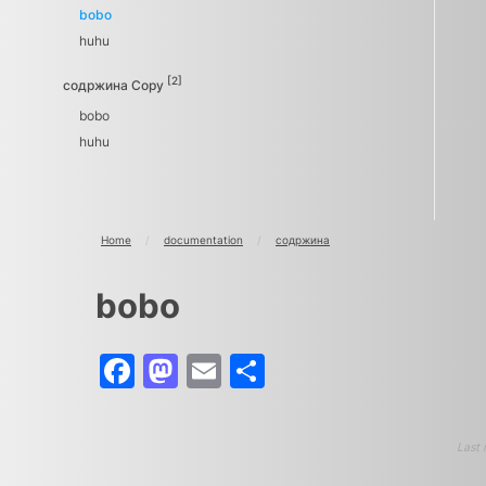
bobo
huhu
[2]
содржина Copy
bobo
huhu
Home
/
documentation
/
содржина
bobo
Facebook
Mastodon
Email
Share
Last 