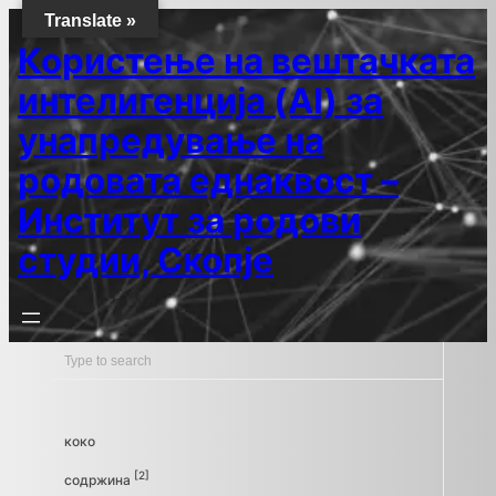
Translate »
Користење на вештачката
интелигенција (AI) за
унапредување на
родовата еднаквост –
Институт за родови
студии, Скопје
коко
[2]
содржина